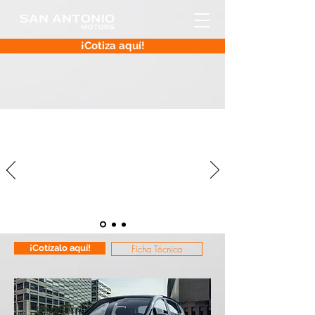
¡Cotiza aquí!
Grand i10 Hatch
Precio desde:
$ 11,090 o S/ 37,595
¡Cotízalo aquí!
Ficha Técnica